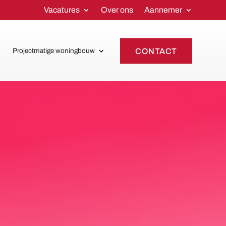
Vacatures
Over ons
Aannemer
CONTACT
Projectmatige woningbouw