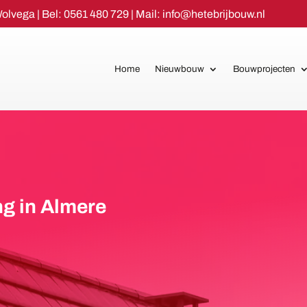
Wolvega
| Bel:
0561 480 729
| Mail:
info@hetebrijbouw.nl
Home
Nieuwbouw
Bouwprojecten
g in Almere