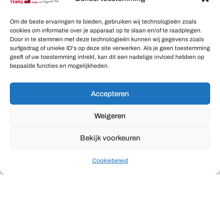
Aannemer
Om de beste ervaringen te bieden, gebruiken wij technologieën zoals
nieuwbouw: Jouw
cookies om informatie over je apparaat op te slaan en/of te raadplegen.
Door in te stemmen met deze technologieën kunnen wij gegevens zoals
twee-onder-een-
surfgedrag of unieke ID's op deze site verwerken. Als je geen toestemming
geeft of uw toestemming intrekt, kan dit een nadelige invloed hebben op
kapwoning op maat
bepaalde functies en mogelijkheden.
gebouwd
Accepteren
Op zoek naar de perfecte twee-onder-een-
Weigeren
kapwoning? Wij bouwen stijlvolle, comfortabele en
Bekijk voorkeuren
functionele woningen die optimaal gebruikmaken
van de beschikbare ruimte. Of je nu een moderne
Cookiebeleid
uitstraling of een traditionele stijl verkiest, wij
realiseren jouw droomhuis met oog voor detail en
kwaliteit.
Ontdek samen met ons hoe jouw ideale twee-